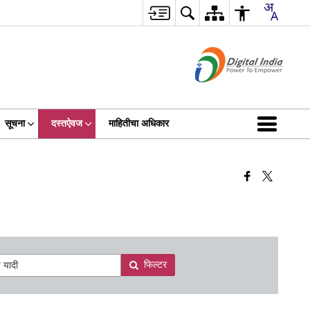
सूचना
दस्तऐवज
माहितीचा अधिकार
फिल्टर