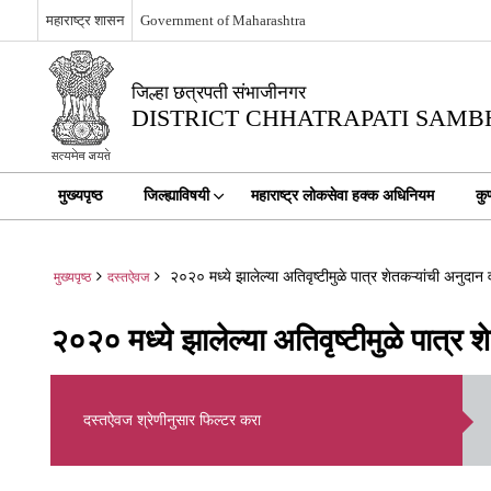
महाराष्ट्र शासन
Government of Maharashtra
जिल्हा छत्रपती संभाजीनगर
DISTRICT CHHATRAPATI SAM
मुख्यपृष्ठ
जिल्ह्याविषयी
महाराष्ट्र लोकसेवा हक्क अधिनियम
कु
२०२० मध्ये झालेल्या अतिवृष्टीमुळे पात्र शेतकऱ्यांची अनुदान
मुख्यपृष्ठ
दस्तऐवज
२०२० मध्ये झालेल्या अतिवृष्टीमुळे पात्र 
दस्तऐवज श्रेणीनुसार फिल्टर करा