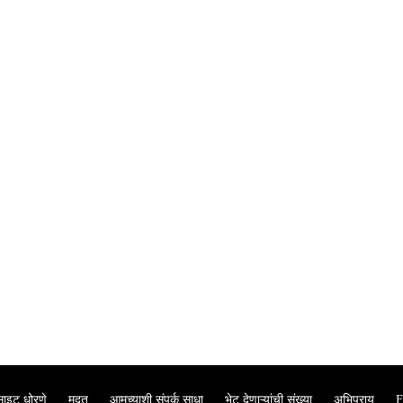
साइट धोरणे
मदत
आमच्याशी संपर्क साधा
भेट देणाऱ्यांची संख्या
अभिप्राय